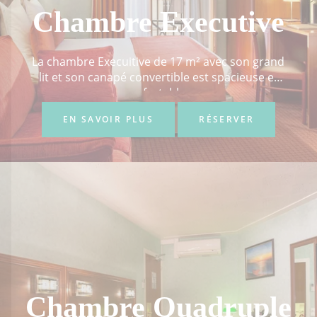
Chambre Executive
La chambre Execuitive de 17 m² avec son grand
lit et son canapé convertible est spacieuse et
confortable...
EN SAVOIR PLUS
RÉSERVER
Chambre Quadruple