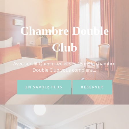
Chambre Double
Club
Avec son lit Queen size et ses 15 m² la chambre
Double Club vous comblera...
EN SAVOIR PLUS
RÉSERVER