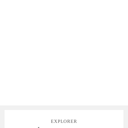
CLIMATISATION
COFFRE-
MINIBAR
FORT
SÉCURISÉ
BAIGNOIRE
SÈCHE-
TV
CHEVEUX
WIFI
GRATUIT
ILLIMITÉ
EXPLORER