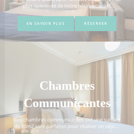
plus spacieuse de notre hôtel, pouvant
accueillir jusqu'à 4 personnes...
EN SAVOIR PLUS
RÉSERVER
Chambres
Communicantes
Nos chambres communicantes ont une surface
de 30m2 sont parfaites pour réaliser un séjour
parfait en famille. Vous pourrez alors bénéficier